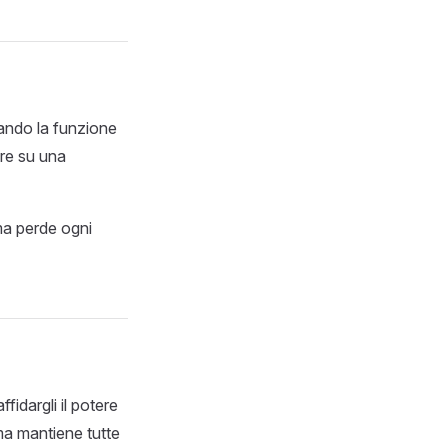
zando la funzione
are su una
ma perde ogni
fidargli il potere
 ma mantiene tutte