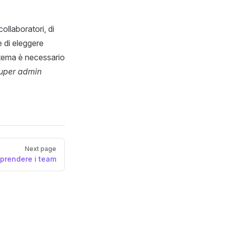
ollaboratori, di
e di eleggere
istema è necessario
super admin
Next page
prendere i team