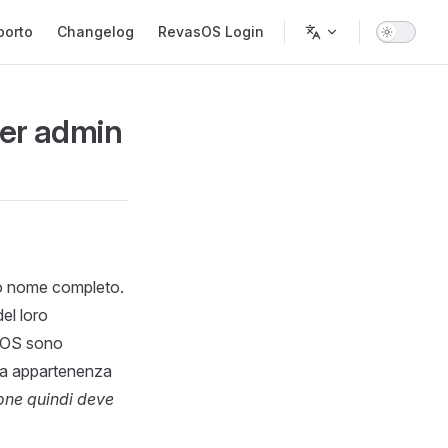
porto
Changelog
RevasOS Login
per admin
prio nome completo.
el loro
asOS sono
sua appartenenza
one quindi deve