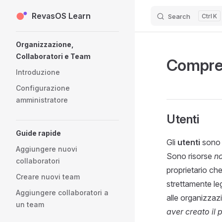
RevasOS Learn
Skip to content
Search
K
Sidebar Navigation
Organizzazione,
Collaboratori e Team
Compren
Introduzione
Configurazione
amministratore
Utenti
Guide rapide
Gli
utenti
sono t
Aggiungere nuovi
Sono risorse
no
collaboratori
proprietario ch
Creare nuovi team
strettamente le
Aggiungere collaboratori a
alle organizzaz
un team
aver creato il 